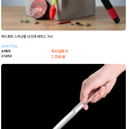
레드포트 스피닝릴 낚싯대 세트(1.7m)
GTH77921
소매가
직수입특가
17,050
7,750
원