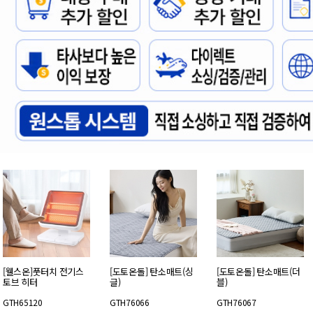
[웰스온]풋터치 전기스
[도토온돌] 탄소매트(싱
[도토온돌] 탄소매트(더
토브 히터
글)
블)
GTH65120
GTH76066
GTH76067