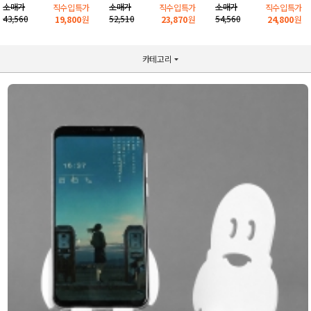
소매가
소매가
소매가
직수입특가
직수입특가
직수입특가
43,560
52,510
54,560
19,800
원
23,870
원
24,800
원
카테고리