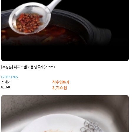
[쿠킹홈] 쉐프 스텐 거품 망국자(27cm)
GTH73765
소매가
직수입특가
8,160
3,710
원