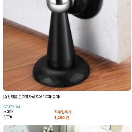
[영달철물] 문고정 자석 도어스토퍼(블랙)
GTH72104
소매가
직수입특가
2,770
1,260
원