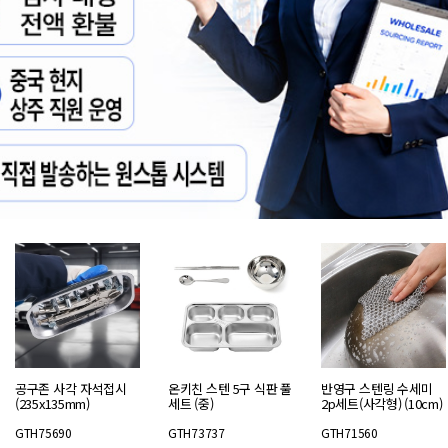
공구존 사각 자석접시
온키친 스텐 5구 식판 풀
반영구 스텐링 수세미
(235x135mm)
세트 (중)
2p세트(사각형) (10cm)
GTH75690
GTH73737
GTH71560