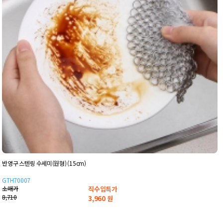
반영구 스텐링 수세미(원형) (15cm)
GTH70007
소매가
직수입특가
8,710
3,960
원