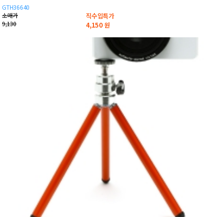
GTH36640
소매가
직수입특가
9,130
4,150
원