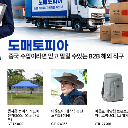
행사용 접이식 캐노피
아웃도어 에스닉 등산
마운트 배낭형 보온보
천막(300x400cm) (블
모자(남성용)
아이스백(30L) (그레이
루)
GTH23807
GTH24056
GTH27206