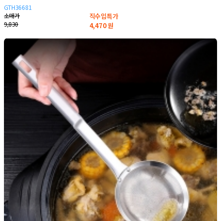
GTH36681
소매가
직수입특가
9,830
4,470
원