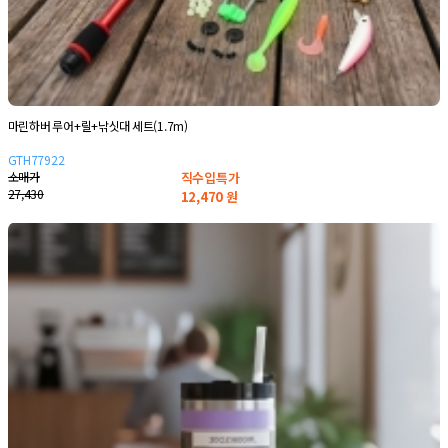
마린하버 루어+릴+낚싯대 세트(1.7m)
GTH77922
소매가
직수입특가
27,430
12,470
원