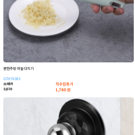
편한주방 마늘 다지기
GTH76383
소매가
직수입특가
3,870
1,760
원