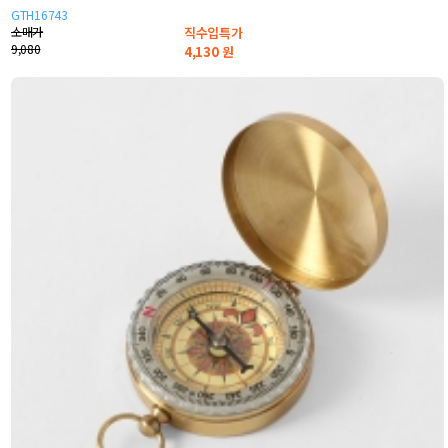
GTH16743
소매가
직수입특가
9,080
4,130
원