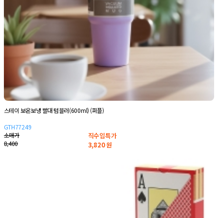
스테이 보온보냉 빨대 텀블러(600ml) (퍼플)
GTH77249
소매가
직수입특가
8,400
3,820
원