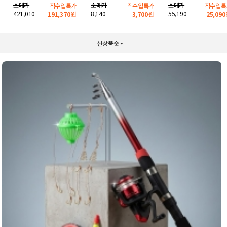
소매가
소매가
소매가
직수입특가
직수입특가
직수입특
421,010
8,140
55,190
191,370
원
3,700
원
25,090
신상품순