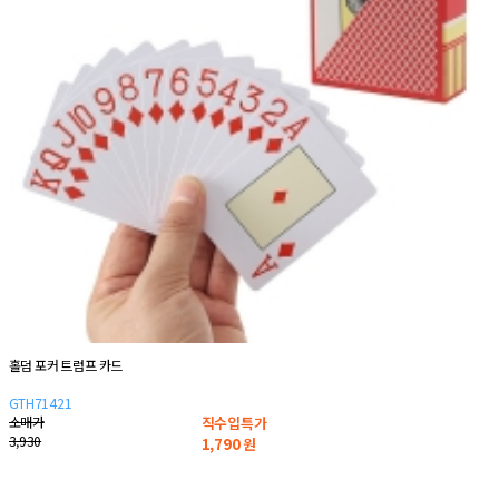
홀덤 포커 트럼프 카드
GTH71421
소매가
직수입특가
3,930
1,790
원