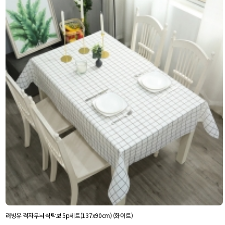
러빙유 격자무늬 식탁보 5p세트(137x90cm) (화이트)