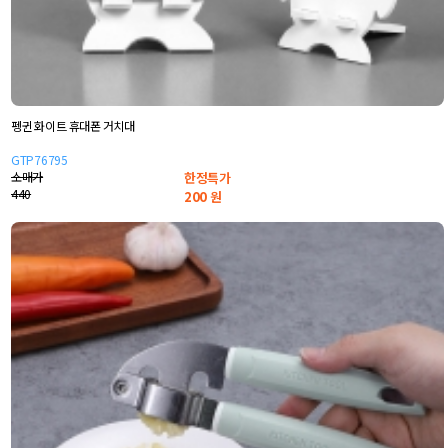
펭귄 화이트 휴대폰 거치대
GTP76795
소매가
한정특가
440
200
원