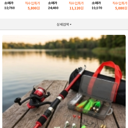
소매가
소매가
소매가
직수입특가
직수입특가
직수입특가
12,760
24,460
11,170
5,800
원
11,120
원
5,080
원
상세검색